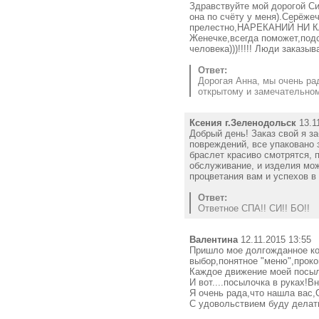
Здравствуйте мой дорогой Си
она по счёту у меня).Серёже
прелестно,НАРЕКАНИЙ НИ КА
Женечке,всегда поможет,подск
человека)))!!!!! Люди заказы
Ответ:
Дорогая Анна, мы очень ра
открытому и замечательном
Ксения г.Зеленодольск
13.1
Добрый день! Заказ свой я з
повреждений, все упаковано 
браслет красиво смотрятся, п
обслуживание, и изделия мож
процветания вам и успехов в
Ответ:
Ответное СПА!! СИ!! БО!!
Валентина
12.11.2015 13:55
Пришло мое долгожданное кол
выбор,понятное "меню",проко
Каждое движение моей посыл
И вот....посылочка в руках!В
Я очень рада,что нашла вас
С удовольствием буду делать з