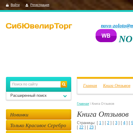
Войти
Регистрация
novo-zoloto@m
NO
Главная
Книга Отзывов
Расширенный поиск
Главная
\ Книга Отзывов
Книга Отзывов
Новинки
Страницы: [
1
] [
2
] [
3
] [
4
] [
Только Красивое Серебро
[
22
] [
23
]