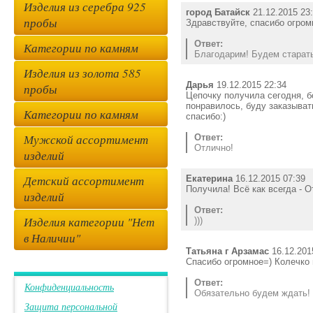
Изделия из серебра 925
город Батайск
21.12.2015 23
пробы
Здравствуйте, спасибо огром
Ответ:
Категории по камням
Благодарим! Будем старать
Изделия из золота 585
Дарья
19.12.2015 22:34
пробы
Цепочку получила сегодня, б
понравилось, буду заказыват
Категории по камням
спасибо:)
Мужской ассортимент
Ответ:
Отлично!
изделий
Детский ассортимент
Екатерина
16.12.2015 07:39
Получила! Всё как всегда - 
изделий
Ответ:
Изделия категории "Нет
)))
в Наличии"
Татьяна г Арзамас
16.12.201
Спасибо огромное=) Колечко 
Ответ:
Конфиденциальность
Обязательно будем ждать!
Защита персональной