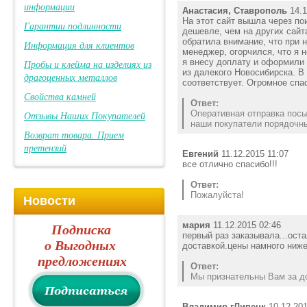
информации
Анастасия, Ставрополь
14.1
На этот сайт вышла через по
Гарантии подлинности
дешевле, чем на других сайт
обратила внимание, что при 
Информация для клиентов
менеджер, огорчился, что я н
я внесу доплату и оформили 
Пробы и клейма на изделиях из
из далекого Новосибирска. В 
драгоценных металлов
соответствует. Огромное спас
Свойства камней
Ответ:
Оперативная отправка посы
Отзывы Наших Покупателей
наши покупатели порядочны
Возврат товара. Прием
претензий
Евгений
11.12.2015 11:07
все отлично спасибо!!!
Ответ:
Пожалуйста!
Новости
мария
11.12.2015 02:46
Подписка
первый раз заказывала...ост
о Выгодных
доставкой.цены намного ниже
предложениях
Ответ:
Мы признательны Вам за до
Владимир гЛипецк
10.12.201