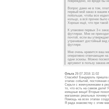
повреждено, но вроде бы н
Вопрос даже не в том, плат
первый мой заказ в вашем 
побольше, чтобы все издел
кольцо, а всё прочее было
Хорошо ещё, что при такой
К упаковке первых 3-х зака
футлярах. Мне не приходил
почтой, если вы утверждает
утрачивает достойный вид 
футляре.
Мне очень нравится ваш ма
оперативно отвечающие на 
одни эскизы. Можно посмот
аргумент в пользу заказа и
Ольга
29.07.2016 11:02
Спасибо! Бандероль пришла 
этапах событий, постоянная с
Серьги с жемчужинками в реа
то, что есть на самом деле! 
изящные вещи! Вторые позоло
магазинах реальных почему-т
Помощь на всех этапах созда
Я рада знакомству с этим ма