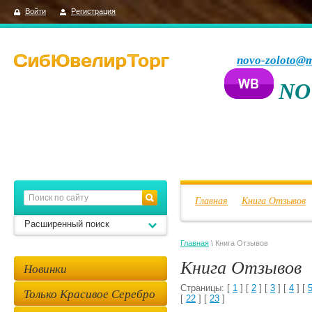
Войти
Регистрация
novo-zoloto@m
NO
Главная
Книга Отзывов
Расширенный поиск
Главная
\ Книга Отзывов
Книга Отзывов
Новинки
Страницы: [
1
] [
2
] [
3
] [
4
] [
Только Красивое Серебро
[
22
] [
23
]