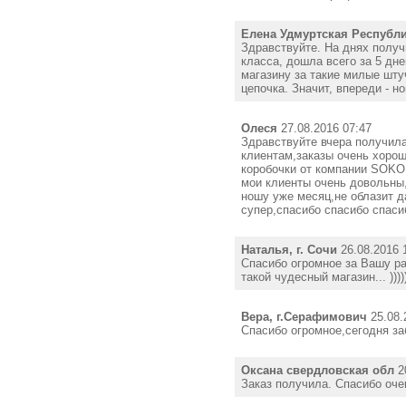
Елена Удмуртская Республ
Здравствуйте. На днях получ
класса, дошла всего за 5 дн
магазину за такие милые шту
цепочка. Значит, впереди - но
Олеся
27.08.2016 07:47
Здравствуйте вчера получил
клиентам,заказы очень хоро
коробочки от компании SOKOL
мои клиенты очень довольны
ношу уже месяц,не облазит да
супер,спасибо спасибо спаси
Наталья, г. Сочи
26.08.2016 
Спасибо огромное за Вашу раб
такой чудесный магазин... ))))
Вера, г.Серафимович
25.08.
Спасибо огромное,сегодня за
Оксана свердловская обл
20
Заказ получила. Спасибо оче