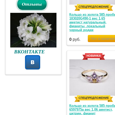
СПЕЦПРЕДЛОЖЕНИЕ
Кольцо из золота 585 проб
183020G490-1 вес 1,65
аметист натуральный,
фианиты, локальный
черный родаж
0
руб.
ВКОНТАКТЕ
НОВИНКА
СПЕЦПРЕДЛОЖЕНИЕ
Кольцо из золота 585 проб
6597975а вес 1,06 аметист,
цитрин, фианит