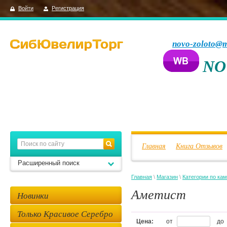
Войти
Регистрация
novo-zoloto@m
NO
Главная
Книга Отзывов
Расширенный поиск
Главная
\
Магазин
\
Категории по ка
Аметист
Новинки
Только Красивое Серебро
Цена:
от
до