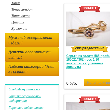
Топаз
Топаз лондон
НОВИНКА
Топаз свисс
Цитрин
Хризолит
Мужской ассортимент
изделий
СПЕЦПРЕДЛОЖЕНИЕ
Детский ассортимент
Серьги из золота 585 проб
изделий
1830214367л вес 1,90
аметисты натуральные,
Изделия категории "Нет
фианиты
в Наличии"
0
руб.
Конфиденциальность
Защита персональной
НОВИНКА
информации
Гарантии подлинности