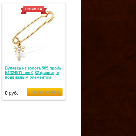
НОВИНКА
Булавка из золота 585 пробы
Б1324511 вес 0,82 фианит, с
подвижным элементом
0
руб.