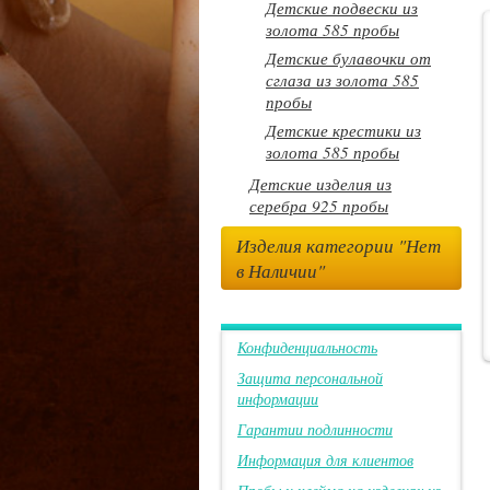
Детские подвески из
золота 585 пробы
Детские булавочки от
сглаза из золота 585
пробы
Детские крестики из
золота 585 пробы
Детские изделия из
серебра 925 пробы
Изделия категории "Нет
в Наличии"
Конфиденциальность
Защита персональной
информации
Гарантии подлинности
Информация для клиентов