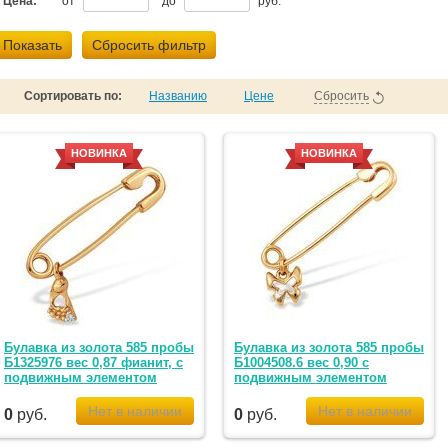
Цена:
от
до
руб.
Показать
Сбросить фильтр
Сортировать по:
Названию
Цене
Сбросить
НОВИНКА
НОВИНКА
Булавка из золота 585 пробы
Булавка из золота 585 пробы
Б1325976 вес 0,87 фианит, с
Б1004508.6 вес 0,90 с
подвижным элементом
подвижным элементом
0
руб.
0
руб.