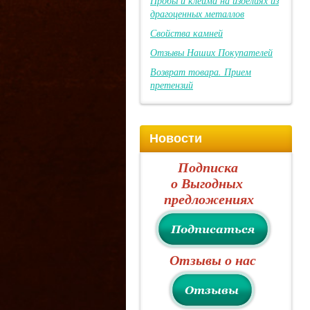
Пробы и клейма на изделиях из
драгоценных металлов
Свойства камней
Отзывы Наших Покупателей
Возврат товара. Прием
претензий
Новости
Подписка
о Выгодных
предложениях
Отзывы о нас