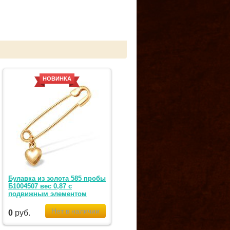
НОВИНКА
Булавка из золота 585 пробы
Б1004507 вес 0,87 с
подвижным элементом
0
руб.