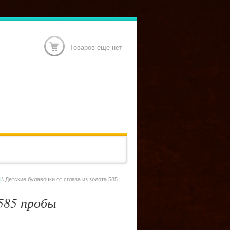
Товаров еще нет
ы
\ Детские булавочки от сглаза из золота 585
 585 пробы