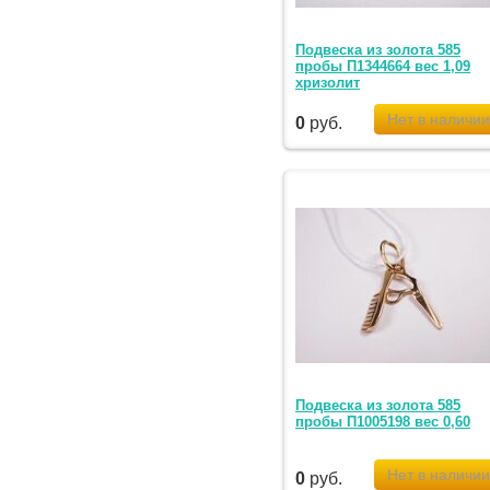
Подвеска из золота 585
пробы П1344664 вес 1,09
хризолит
0
руб.
Подвеска из золота 585
пробы П1005198 вес 0,60
0
руб.