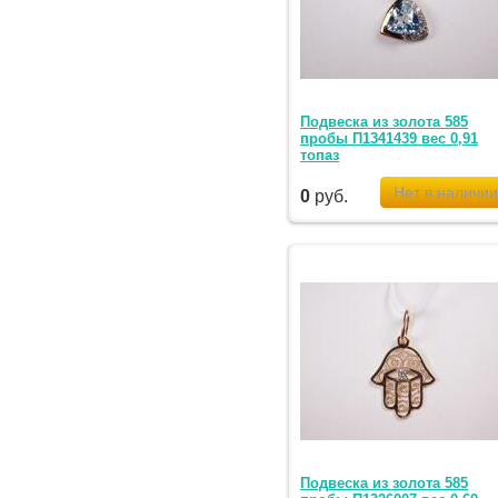
Подвеска из золота 585
пробы П1341439 вес 0,91
топаз
0
руб.
Подвеска из золота 585