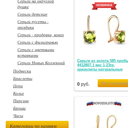
Серьги на округлой
НОВИНКА
душке
Серьги детские
Серьги пусеты -
гвоздики
Серьги - продевки, конго
Серьги с филигранью
Серьги с цветными
вставками
Серьги из золота 585 проб
Серьги Новых Коллекций
4412807.1 вес 1,23гр,
хризолиты натуральные
Подвески
Браслеты
0
руб.
Цепи
Колье
Пирсинг
Броши
Часы
Категории по камням