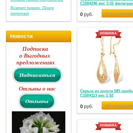
С1004296 вес 3,02 филигра
Возврат товара. Прием
претензий
0
руб.
НОВИНКА
Новости
Подписка
о Выгодных
предложениях
Отзывы о нас
Серьги из золота 585 проб
С1004113 вес 2,92
0
руб.
НОВИНКА