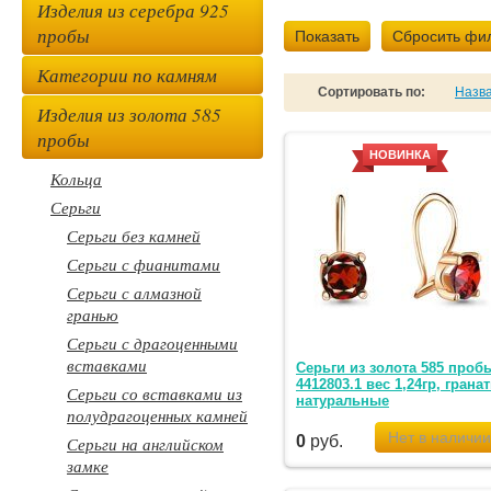
Изделия из серебра 925
пробы
Показать
Сбросить фи
Категории по камням
Сортировать по:
Назв
Изделия из золота 585
пробы
НОВИНКА
Кольца
Серьги
Серьги без камней
Серьги с фианитами
Серьги с алмазной
гранью
Серьги с драгоценными
вставками
Серьги из золота 585 проб
4412803.1 вес 1,24гр, грана
Серьги со вставками из
натуральные
полудрагоценных камней
0
руб.
Серьги на английском
замке