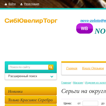
Войти
Регистрация
novo-zoloto@m
NO
Главная
Книга Отзывов
Расширенный поиск
Главная
\
Магазин
\
Изделия из золо
Серьги на округ
Новинки
Только Красивое Серебро
Цена:
от
до