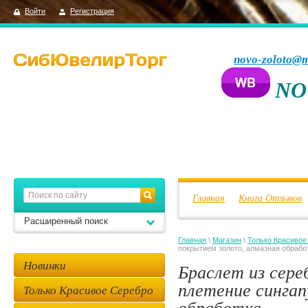
Войти
Регистрация
novo-zoloto@m
NO
Главная
Книга Отзывов
Расширенный поиск
Главная
\
Магазин
\
Только Красивое
покрытием золото, алмазная обрабо
Новинки
Браслет из сере
плетение сингап
Только Красивое Серебро
обработка