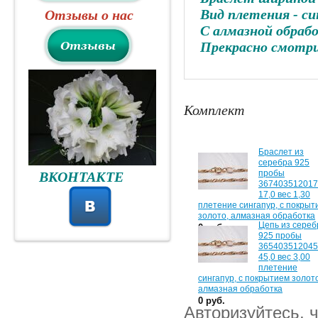
Вид плетения - си
Отзывы о нас
С алмазной обраб
Прекрасно смотр
Комплект
Браслет из
серебра 925
пробы
ВКОНТАКТЕ
367403512017
17,0 вес 1,30
плетение сингапур, с покрыт
золото, алмазная обработка
Цепь из сереб
0 руб.
925 пробы
365403512045
45,0 вес 3,00
плетение
сингапур, с покрытием золото
алмазная обработка
0 руб.
Авторизуйтесь, 