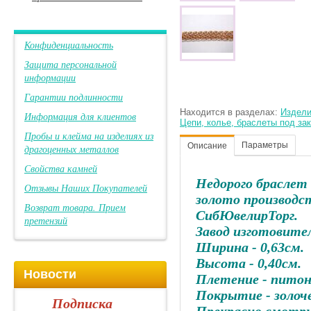
Конфиденциальность
Защита персональной
информации
Гарантии подлинности
Находится в разделах:
Издели
Информация для клиентов
Цепи, колье, браслеты под зак
Пробы и клейма на изделиях из
Параметры
Описание
драгоценных металлов
Свойства камней
Недорого браслет 
Отзывы Наших Покупателей
золото производс
Возврат товара. Прием
СибЮвелирТорг.
претензий
Завод изготовител
Ширина - 0,63см.
Высота - 0,40см.
Новости
Плетение - пито
Покрытие - золоч
Подписка