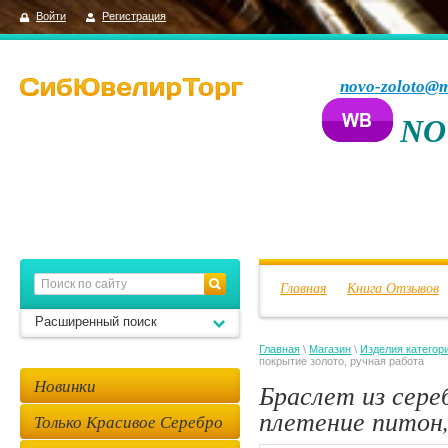
Войти
Регистрация
novo-zoloto@m
NO
Главная
Книга Отзывов
Расширенный поиск
Главная
\
Магазин
\
Изделия категор
покрытие золото, ручная работа
Новинки
Браслет из сере
плетение питон,
Только Красивое Серебро