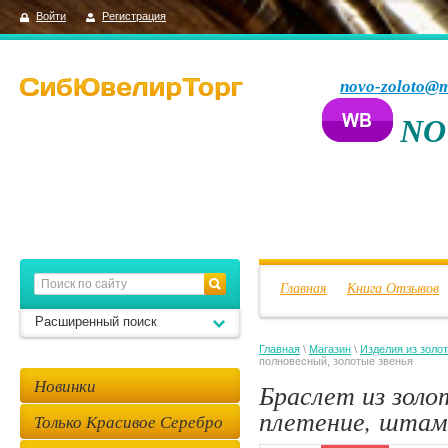
Войти
Регистрация
novo-zoloto@m
NO
Главная
Книга Отзывов
Расширенный поиск
Главная
\
Магазин
\
Изделия из золо
полновесный, золотые звенья
Новинки
Браслет из золо
плетение, штамп
Только Красивое Серебро