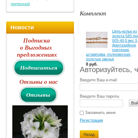
претензий
Комплект
Новости
Цепь-колье из
золота 585 п
Подписка
005-40,0 вес 3
фантазийное
о Выгодных
плетение,
предложениях
штамповка, полновесная,
золотые звенья
0 руб.
Авторизуйтесь, 
Введите Ваш e-mail:
Отзывы о нас
Введите Ваш пароль:
Вой
Запомнить меня
Регистрация
Назад