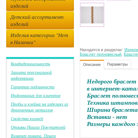
изделий
Детский ассортимент
изделий
Изделия категории "Нет
в Наличии"
Находится в разделах:
Издели
Браслет полновесный
,
Брасле
Конфиденциальность
Параметры
Описание
Защита персональной
информации
Недорого браслет
Гарантии подлинности
в интернет-катал
Браслет полновес
Информация для клиентов
Техника штамповк
Пробы и клейма на изделиях из
Ширина браслета 
драгоценных металлов
Вставки - нет
Свойства камней
Размеры каждого з
Отзывы Наших Покупателей
Возврат товара. Прием