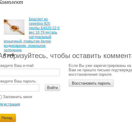
Комплект
Браслет из
серебра 925
пробы Б4020-22,0
вес 10,79 янтарь
натуральный
коньячный, покрытие белое
родирование, локальное
золочение
Авторизуйтесь, чтобы оставить коммен
0 руб.
ведите Ваш e-mail:
Если Вы уже зарегистрированы на
Вам не пришло письмо подтвержд
восстановления пароля.
ведите Ваш пароль:
Восстановить пароль
Войти
Запомнить меня
егистрация
Назад