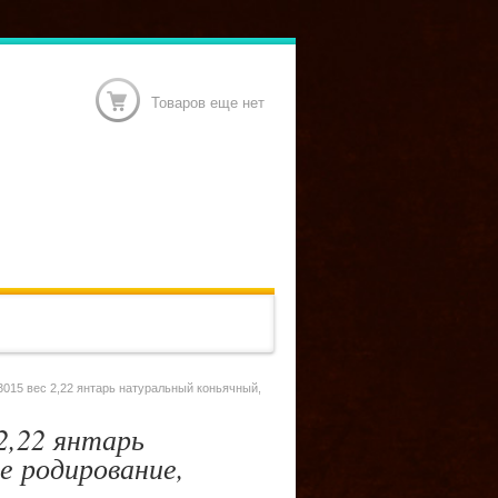
Товаров еще нет
3015 вес 2,22 янтарь натуральный коньячный,
2,22 янтарь
е родирование,