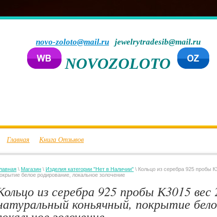
novo-zoloto@mail.ru
jewelrytradesib@mail.ru
NOVOZOLOTO
Главная
Книга Отзывов
лавная
\
Магазин
\
Изделия категории "Нет в Наличии"
\ Кольцо из серебра 925 пробы К
окрытие белое родирование, локальное золочение
Кольцо из серебра 925 пробы К3015 вес 
натуральный коньячный, покрытие бело
локальное золочение