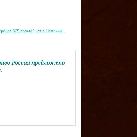
еребра 925 пробы "Нет в Наличии"
,
дство Россия предложено
.