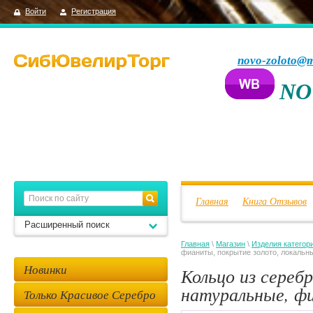
Войти
Регистрация
novo-zoloto@m
NO
Главная
Книга Отзывов
Расширенный поиск
Главная
\
Магазин
\
Изделия категор
фианиты, покрытие золото, локальн
Новинки
Кольцо из сереб
натуральные, ф
Только Красивое Серебро