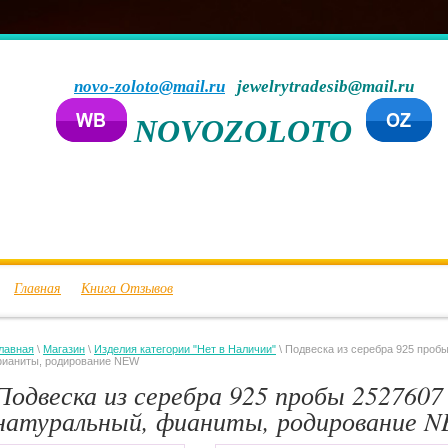
novo-zoloto@mail.ru
jewelrytradesib@mail.ru
NOVOZOLOTO
Главная
Книга Отзывов
лавная
\
Магазин
\
Изделия категории "Нет в Наличии"
\ Подвеска из серебра 925 пробы
ианиты, родирование NEW
Подвеска из серебра 925 пробы 2527607 
натуральный, фианиты, родирование 