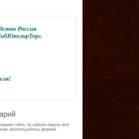
одство Россия
СибЮвелирТорг.
еля!
тарий
 нашем сайте, но забыли пароль или
ения, воспользуйтесь формой