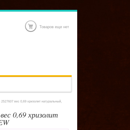
Товаров еще нет
 2527607 вес 0,69 хризолит натуральный,
вес 0,69 хризолит
NEW