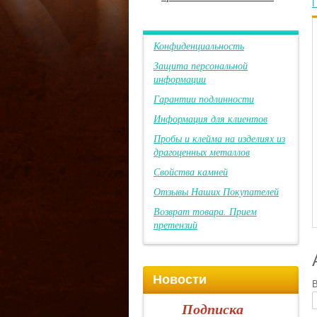
П
Конфиденциальность
Защита персональной
информации
Гарантии подлинности
Информация для клиентов
Пробы и клейма на изделиях из
драгоценных металлов
Свойства камней
Отзывы Наших Покупателей
Возврат товара. Прием
претензий
Новости
В
Подписка