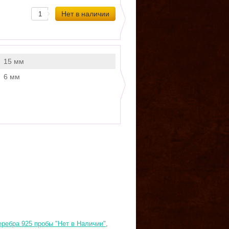
15 мм
6 мм
еребра 925 пробы "Нет в Наличии"
,