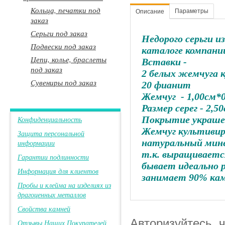
Кольца, печатки под
Параметры
Описание
заказ
Серьги под заказ
Недорого серьги и
Подвески под заказ
каталоге компани
Цепи, колье, браслеты
Вставки -
под заказ
2 белых жемчуга 
Сувениры под заказ
20 фианит
Жемчуг - 1,00см*
Размер серег - 2,5
Покрытие украшен
Конфиденциальность
Жемчуг культивир
Защита персональной
натуральный мине
информации
т.к. выращивается
Гарантии подлинности
бывает идеально 
Информация для клиентов
занимает 90% кам
Пробы и клейма на изделиях из
драгоценных металлов
Свойства камней
Авторизуйтесь, 
Отзывы Наших Покупателей