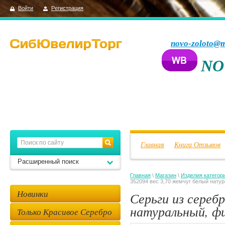
Войти
Регистрация
novo-zoloto@m
NO
Главная
Книга Отзывов
Расширенный поиск
Главная
\
Магазин
\
Изделия категор
352094 вес 3,70 жемчуг белый нату
Новинки
Серьги из сереб
натуральный, ф
Только Красивое Серебро