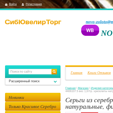
Войти
Регистрация
novo-zoloto@m
NO
Главная
Книга Отзывов
Расширенный поиск
Главная
\
Магазин
\
Изделия категор
4406107.5 вес 1,67гр. хризолиты на
Новинки
Серьги из серебр
натуральные, ф
Только Красивое Серебро