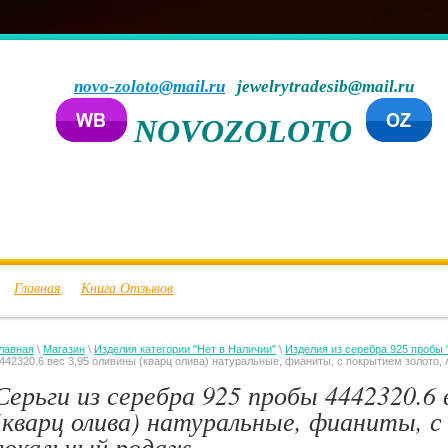
novo-zoloto@mail.ru
jewelrytradesib@mail.ru
NOVOZOLOTO
Главная
Книга Отзывов
лавная
\
Магазин
\
Изделия категории "Нет в Наличии"
\
Изделия из серебра 925 пробы 
442320.6 вес 3,95 оливины (кварц олива) натуральные, фианиты, с покрытием золото,
Серьги из серебра 925 пробы 4442320.6 
(кварц олива) натуральные, фианиты, 
локальный родаж