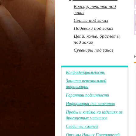
Кольца, печатки под
заказ
Серьги под заказ
Подвески под заказ
Цепи, колье, браслеты
под заказ
Сувениры под заказ
Н
Конфиденциальность
Защита персональной
информации
Гарантии подлинности
Информация для клиентов
Пробы и клейма на изделиях из
драгоценных металлов
Свойства камней
Отзывы Наших Покупателей