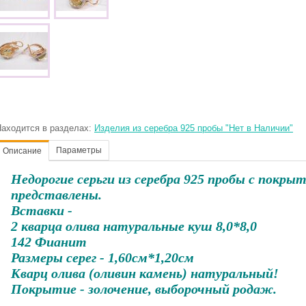
аходится в разделах:
Изделия из серебра 925 пробы "Нет в Наличии"
Параметры
Описание
Недорогие серьги из серебра 925 пробы
с покрыт
представлены.
Вставки -
2 кварца олива натуральные куш 8,0*8,0
142 Фианит
Размеры серег - 1,60см*1,20см
Кварц олива (оливин камень) натуральный!
Покрытие - золочение, выборочный родаж.