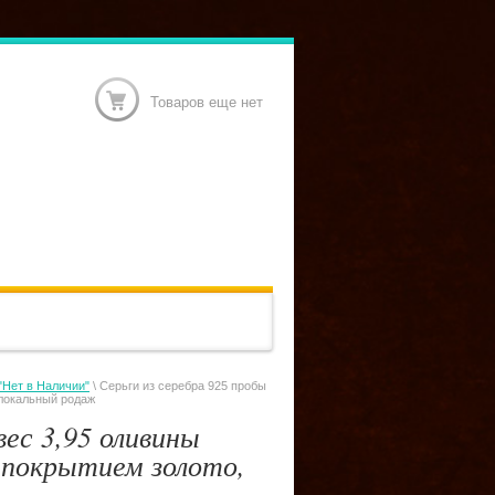
Товаров еще нет
"Нет в Наличии"
\ Серьги из серебра 925 пробы
 локальный родаж
вес 3,95 оливины
с покрытием золото,