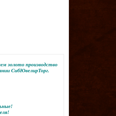
тием золото производство
ании СибЮвелирТорг.
ьные!
еля!