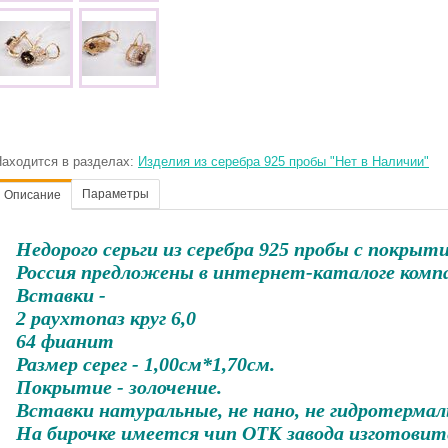
аходится в разделах:
Изделия из серебра 925 пробы "Нет в Наличии"
Параметры
Описание
Недорого серьги из серебра 925 пробы с покры
Россия предложены в интернет-каталоге комп
Вставки -
2 раухтопаз круг 6,0
64 фианит
Размер серег - 1,00см*1,70см.
Покрытие - золочение.
Вставки натуральные, не нано, не гидротермал
На бирочке имеется чип ОТК завода изготовит