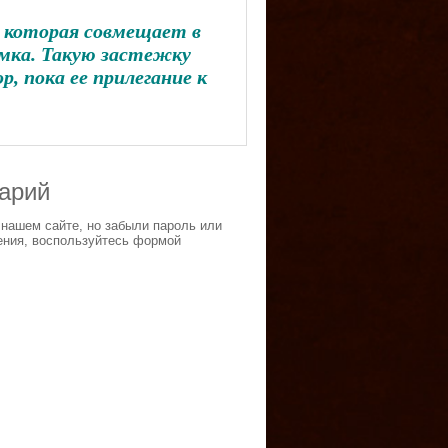
, которая совмещает в
амка. Такую застежку
, пока ее прилегание к
тарий
 нашем сайте, но забыли пароль или
ения, воспользуйтесь формой