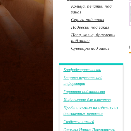
Кольца, печатки под
заказ
Серьги под заказ
Подвески под заказ
Цепи, колье, браслеты
под заказ
Сувениры под заказ
Н
Конфиденциальность
Защита персональной
информации
Гарантии подлинности
Информация для клиентов
Пробы и клейма на изделиях из
драгоценных металлов
Свойства камней
Отзывы Наших Покупателей