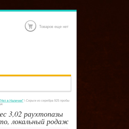
Товаров еще нет
"Нет в Наличии"
\ Серьги из серебра 925 пробы
аж
вес 3,02 раухтопазы
то, локальный родаж