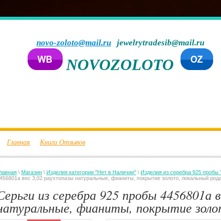
novo-zoloto@mail.ru
jewelrytradesib@mail.ru
NOVOZOLOTO
Главная
Книга Отзывов
лавная
\
Магазин
\
Изделия категории "Нет в Наличии"
\
Изделия из серебра 925 пробы 
456801а вес 3,02 раухтопазы натуральные, фианиты, покрытие золото, локальный род
Серьги из серебра 925 пробы 4456801а 
натуральные, фианиты, покрытие золо