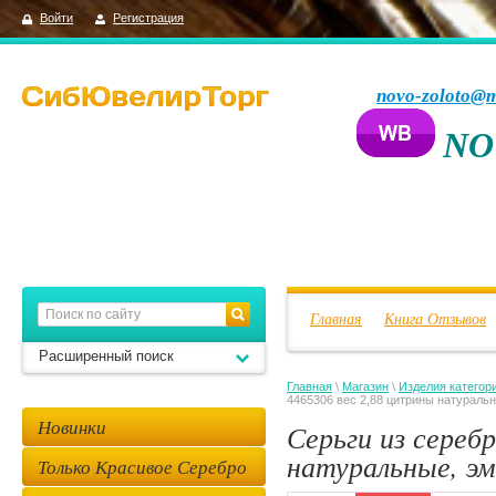
Войти
Регистрация
novo-zoloto@m
NO
Главная
Книга Отзывов
Расширенный поиск
Главная
\
Магазин
\
Изделия категор
4465306 вес 2,88 цитрины натураль
Новинки
Серьги из сереб
натуральные, эм
Только Красивое Серебро