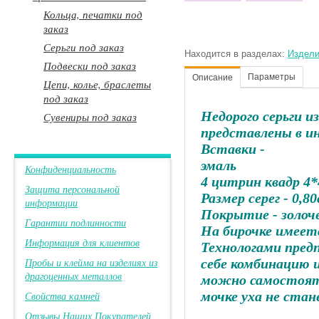
Кольца, печатки под
заказ
Серьги под заказ
Находится в разделах:
Издели
Подвески под заказ
Параметры
Описание
Цепи, колье, браслеты
под заказ
Недорого серьги и
Сувениры под заказ
представлены в и
Вставки -
эмаль
Конфиденциальность
4 цитрин квадр 4*
Защита персональной
Размер серег - 0,8
информации
Покрытие - золоч
Гарантии подлинности
На бирочке имеет
Информация для клиентов
Технологами пред
Пробы и клейма на изделиях из
себе комбинацию и
драгоценных металлов
можно самостоятел
мочке уха не ста
Свойства камней
Отзывы Наших Покупателей