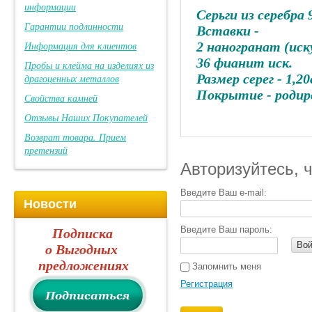
информации
Серьги из серебра
Гарантии подлинности
Вставки -
Информация для клиентов
2 наногранат (ис
36 фианит иск.
Пробы и клейма на изделиях из
Размер серег - 1,2
драгоценных металлов
Покрытие - родир
Свойства камней
Отзывы Наших Покупателей
Возврат товара. Прием
претензий
Авторизуйтесь, 
Введите Ваш e-mail:
Новости
Введите Ваш пароль:
Подписка
Вой
о Выгодных
предложениях
Запомнить меня
Регистрация