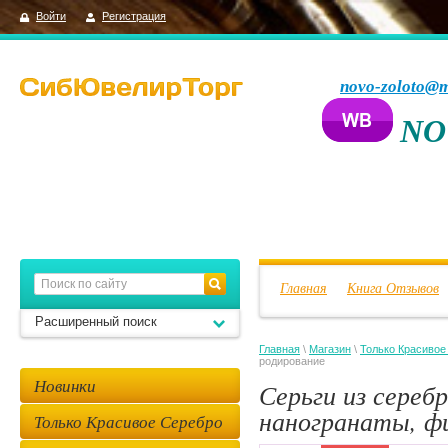
Войти
Регистрация
novo-zoloto@m
NO
Главная
Книга Отзывов
Расширенный поиск
Главная
\
Магазин
\
Только Красивое
родирование
Новинки
Серьги из серебр
наногранаты, ф
Только Красивое Серебро