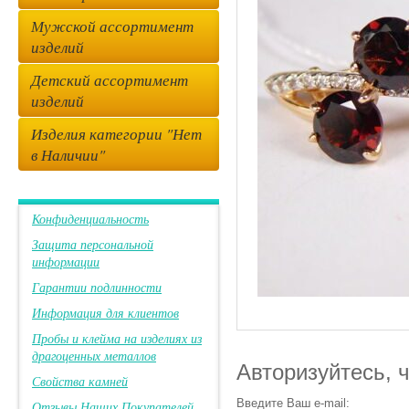
Мужской ассортимент
изделий
Детский ассортимент
изделий
Изделия категории "Нет
в Наличии"
Конфиденциальность
Защита персональной
информации
Гарантии подлинности
Информация для клиентов
Пробы и клейма на изделиях из
драгоценных металлов
Авторизуйтесь, 
Свойства камней
Введите Ваш e-mail:
Отзывы Наших Покупателей