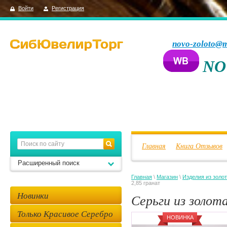
Войти
Регистрация
novo-zoloto@m
NO
Главная
Книга Отзывов
Расширенный поиск
Главная
\
Магазин
\
Изделия из золо
2,85 гранат
Новинки
Серьги из золот
Только Красивое Серебро
НОВИНКА