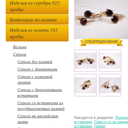
Изделия из серебра 925
пробы
Категории по камням
Изделия из золота 585
пробы
СПЕЦПРЕДЛОЖЕНИЕ
Кольца
Серьги
Серьги без камней
Серьги с фианитами
Серьги с алмазной
гранью
Серьги с драгоценными
вставками
Серьги со вставками из
полудрагоценных камней
Серьги на английском
Находится в разделах:
Издели
замке
вставками
,
Серьги со вставка
вставками
,
Гранат