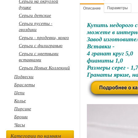
Серьги на округлой
душке
Параметры
Описание
Серьги детские
Серьги пусеты -
Купить недорого с
гвоздики
можете в интерн
Серьги - продевки, конго
Завод изготовител
Серьги с филигранью
Вставки -
4 гранат круг 5,0
Серьги с цветными
вставками
фианиты 1,0
Размеры серег - 1,
Серьги Новых Коллекций
Гранаты яркие, н
Подвески
Браслеты
Цепи
Колье
Пирсинг
Броши
Часы
Категории по камням